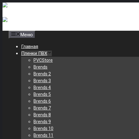
Skip
to
2
Пленка ПВХ 0,25/0,35 по цене 145 р/м
content
+7(917)711-64-43
store85@internet.ru
Меню
Главная
Пленки ПВХ
PVCStore
Brends
Brends 2
Brends 3
Brends 4
Brends 5
Brends 6
Brends 7
Brends 8
Brends 9
Brends 10
Brends 11