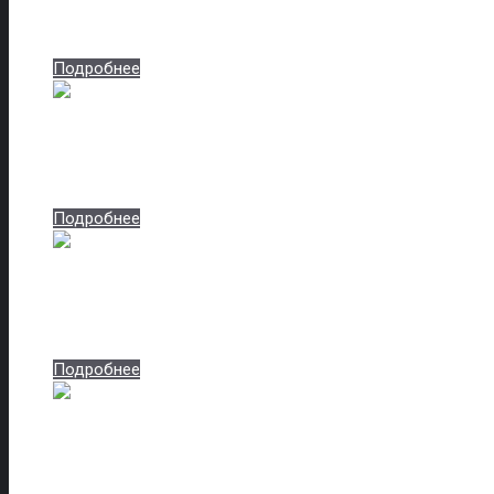
Артикул: akatsiya-temnaya-8415
Подробнее
Алый силк
Артикул: alyj-silk-8417
Подробнее
Алюминий тисненый
Артикул: alyuminij-tisnenyj-8419
Подробнее
Антрацит матовый