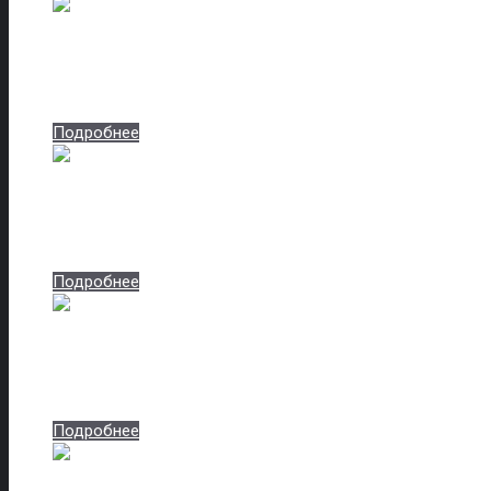
Бетон голубой
Артикул: beton-goluboj-8429
Подробнее
Бетон крем
Артикул: beton-krem-8431
Подробнее
Бетон светлый
Артикул: beton-svetlyj-8433
Подробнее