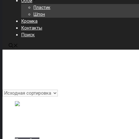
Обои
Пластик
Шпон
Кромка
Контакты
Поиск
Главная
/
Каталог
/
Пленки ПВХ
/ Brends 20
Brends 20
Отображение 1–25 из 135
Almon 25
Артикул: almon-25-8402