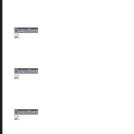
White
Артикул: white-8409
Подробнее
White 2084
Артикул: white-2084
Подробнее
Акация светлая поперечная
Артикул: akatsiya-svetlaya-poperechnaya-8413
Подробнее
Акация темная