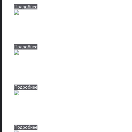
Артикул: antratsit-matovyj-8421
Подробнее
Белая матовая
Артикул: belaya-matovaya-8423
Подробнее
Белый глянец
Артикул: belyj-glyanets-8425
Подробнее
Белый ясень
Артикул: belyj-yasen-8427
Подробнее