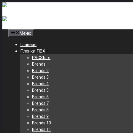
Skip
to
2
Пленка ПВХ 0,25/0,35 по цене 145 р/м
content
+7(917)711-64-43
store85@internet.ru
Меню
Главная
Пленки ПВХ
PVCStore
Brends
Brends 2
Brends 3
Brends 4
Brends 5
Brends 6
Brends 7
Brends 8
Brends 9
Brends 10
Brends 11