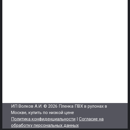
Brends 23
Brends 24
Brends 25
Brends 26
Brends 27
Brends 28
Brends 29
Brends 30
Brends 31
Кромка
Печать
store85@internet.ru
ИП Волков А.И.
© 2026 Пленка ПВХ в рулонах в
Москве, купить по низкой цене
Политика конфиденциальности
|
Согласие на
обработку персональных данных