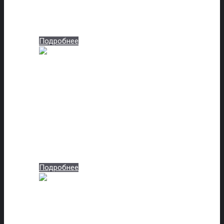
Артикул: 3u5a0797_slonovaya-kost_-w0203-gcp-
819
Подробнее
3U5A0770_вишня
селекционная_Р 21022-
04
Артикул: 3u5a0770_vishnya-selektsionnaya_r-
21022-04-759
Подробнее
3U5A0791_золотой